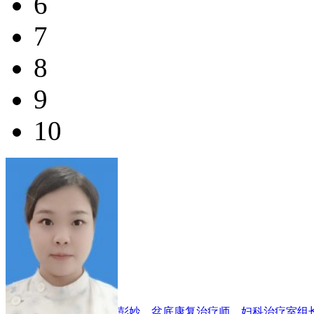
6
7
8
9
10
彭妙，盆底康复治疗师、妇科治疗室组长