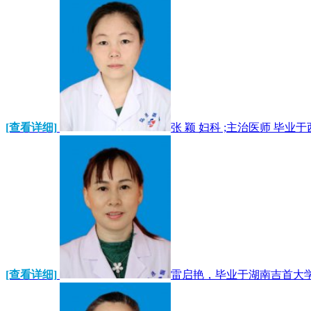
[查看详细]
张 颖 妇科 ;主治医师 毕
[查看详细]
雷启艳，毕业于湖南吉首大学